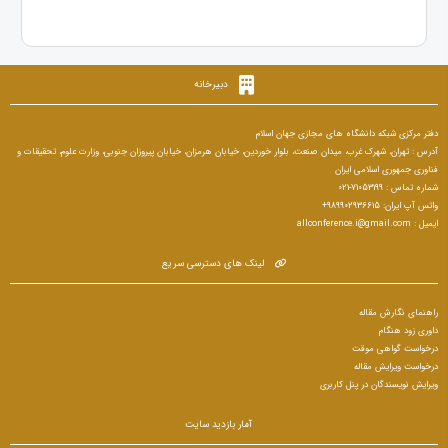
دبیرخانه
دفتر مرکزی شبکه دانشگاه های مجازی جهان اسلام
آدرس : تهران، شهرک غرب، میدان صنعت، بلوار خوردین، خیابان هرمزان، خیابان پیروزان جنوبی، وزارت علوم، تحقیقات و
فناوری جمهوری اسلامی ایران
شماره تماس : 71053199-021
واتس آپ ایران: 989902936615+
ایمیل : allconference.i@gmail.com
لینک های دسترسی سریع
راهنمای نگارش مقاله
داوری زود هنگام
درخواست گواهی موقت
درخواست ویرایش مقاله
ویرایش نویسندگان در پنل کاربری
آمار بازدید سایت