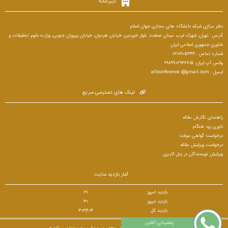
دبیرخانه
دفتر مرکزی شبکه دانشگاه های مجازی جهان اسلام
آدرس : تهران، شهرک غرب، میدان صنعت، بلوار خوردین، خیابان هرمزان، خیابان پیروزان جنوبی، وزارت علوم، تحقیقات و
فناوری جمهوری اسلامی ایران
شماره تماس : 71053199-021
واتس آپ ایران: 989902936615+
ایمیل : allconference.i@gmail.com
لینک های دسترسی سریع
راهنمای نگارش مقاله
داوری زود هنگام
درخواست گواهی موقت
درخواست ویرایش مقاله
ویرایش نویسندگان در پنل کاربری
آمار بازدید سایت
بازدید امروز
21
بازدید دیروز
30
بازدید کل
303,404