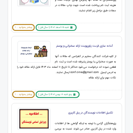
پژوهشگرانی که مقاله آنها پذیرش نهایی گردیده است و
هزینه ثبت نام پرداخت شده است جهت چاپ مقالات در
مجلات طبق مراحل زیر اقدام نمایند:
شنبه 25 اسفند 1403 (1 سال قبل )
بیشتر بخوانید ... !
آماده سازی فرمت پاورپوینت ارائه سخنرانی و پوستر
از کلیه شرکت کنندگان محترم در کنفرانس که مقالات آنها
به صورت سخنرانی یا پوستر پذیرفته شده است و ثبت نام
قطعی نموده اند درخواست می شود حداکثر تا تاریخ 10 اسفند ماه 1403 فایل ارائه مقاله خود را
به ادرس ایمیل conf.cinvu@gmail.com ارسال نمایند.
نکات مهم برای ارائه مقاله:
پنج شنبه 18 بهمن 1403 (1 سال قبل )
بیشتر بخوانید ... !
تکمیل اطلاعات نویسندگان در پنل کاربری
پژوهشگران گرامی با توجه به اینکه گواهی ها از اطلاعات
وارد شده در پنل کاربری صادر می شوند نسبت به بررسی