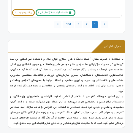
شنبه 05 آبان 1403 (1 سال قبل )
بیشتر بخوانید ... !
»
Next
3
2
1
«
معرفی کنفرانس
با استعانت از خداوند متعال، " شبکه دانشگاه های مجازی جهان اسلام و دانشکده بین المللی ابن سینا
گرجستان " با حمایت مؤثر ارگان ها، سازمان ها و مجامع علمی و دانشگاهی، دومین کنفرانس بین المللی
مطالعات هنر، فرهنگ و رسانه را برگزار خواهد کرد. اين کنفرانس به دنبال آن است كه با گرد هم آوردن
صاحب‌نظران، انديشمندان، دانشگاهيان، مديران، سازمان‌هاي ذي‌ربط و علاقه‌مند، مهندسين، مشاورین،
متخصصان و علاقه‌مندان این حوزه، به تبيين مفاهيم و اهداف مرتبط با محورهای کنفرانس پرداخته و
فرصتی مناسب برای تبادل اطلاعات و ارائه یافته‌های پژوهشی و مطالعاتی در زمینه‌های ذکر شده فراهم
آورد.
بر اين اساس، دبیرخانه کنفرانس با افتخار از تمامي اساتید، كارشناسان، دانشجویان، پژوهشگران و
دانشمندان مراكز علمي و تحقيقاتي دعوت مي‌نماید در اين رويداد مهم مشارکت نموده و با ارائه آخرين
دستاوردهاي علمي و اجرايي خود، زمينه دست‌يابي به اهداف این کنفرانس را فراهم سازند. امید است این
کنفرانس به عنوان گامی علمی، موثر در تحقق اهداف کنفرانس بوده و زمینه ساز ارتقای دانش حوزه‌های
مرتبط با محورهای تعریف شده باشد تا نتایج علمی حاصله از آن تاثیرگذار در پیشبرد طرح‌های علمی و
فرهنگی کشور گردد. امید که با مشارکت فعال پژوهشگران و صاحبان فکر و اندیشه این مهم محقق گردد.