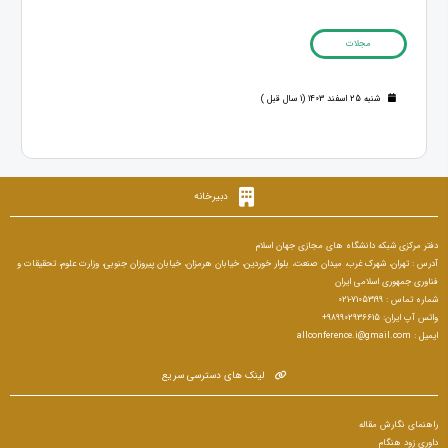
مجلات
شنبه 25 اسفند 1403 (1 سال قبل )
دبیرخانه
دفتر مرکزی شبکه دانشگاه های مجازی جهان اسلام
آدرس : تهران، شهرک غرب، میدان صنعت، بلوار خوردین، خیابان هرمزان، خیابان پیروزان جنوبی، وزارت علوم، تحقیقات و
فناوری جمهوری اسلامی ایران
شماره تماس : 71053199-021
واتس آپ ایران: 989902936615+
ایمیل : allconference.i@gmail.com
لینک های دسترسی سریع
راهنمای نگارش مقاله
داوری زود هنگام