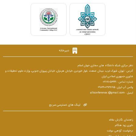
دبیرخانه
دفتر مرکزی شبکه دانشگاه های مجازی جهان اسلام
آدرس : تهران، شهرک غرب، میدان صنعت، بلوار خوردین، خیابان هرمزان، خیابان پیروزان جنوبی، وزارت علوم، تحقیقات و
فناوری جمهوری اسلامی ایران
شماره تماس : 71053199-021
واتس آپ ایران: 989902936615+
ایمیل : allconference.i@gmail.com
لینک های دسترسی سریع
راهنمای نگارش مقاله
داوری زود هنگام
درخواست گواهی موقت