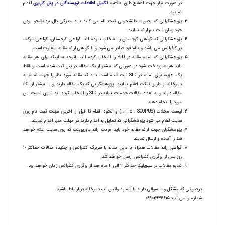
در صورت نیاز جهت اصلاح طبق اطلاعیه
تکمیل اطلاعات نویسندگان در پنل کاربری
اقدام
نمایید.
پژوهشگرانی که بصورت دانشجویی ثبت نام می کنند باید مدرکی دال بردانشجو بودن
خود زمان ثبت نام ارائه نمایند.
پژوهشگرانی که گواهی گرجستان را انتخاب نموده اند. گواهی گرجستان، گواهی شرکت
در کنفرانس می باشد و بنام فرد صادر می شود و با گواهی ارائه مقاله متفاوت است.
پژوهشگرانی که نمایه مقاله در SID را انتخاب کرده اند، باتوجه به اینکه برای هر مقاله
باید هزینه پرداخت شود در صورتی که بیشتر از یک مقاله در پنل ثبت شده است و فقط
یک هزینه برای نمایه در SID ثبت شده است باید کد مقاله مورد نظر را جهت نمایه به
دبیرخانه از طریق تیکت اعلام نمایند. پژوهشگرانی که یک مقاله دارند و یا بیشتر از یک
مقاله دارند و به تعداد مقالات خدمات نمایه در SID را انتخاب کرده اند نیازی نیست این
مورد را انجام دهند.
لیست مجلات (ISI. SCOPUS, ...) و نحوه اقدام تا قبل از آخرین مهلت ثبت نام روی
سایت اعلام می شود پژوهشگرانی که تمایل به اقدام دارند در مهلت مقرر اقدام نمایند.
پژوهشگران جهت ارائه مقاله خود باید فرمت ارائه پاورپوینت که روی سایت اعلام خواهد
شد را آماده و ارسال نمایند.
گواهی ارائه مقالات همراه با فایل مقاله با سربرگ کنفرانس و چکیده مقالات حداکثر 10
روز پس از برگزاری کنفرانس ارسال خواهد شد.
نمایه مقالات در سیویلیکا حداکثر 2 الی 4 ماه بعد از برگزاری کنفرانس زمان خواهد برد.
درصورتی که مشکل و یا سوالی دارید با شماره واتس آپ دبیرخانه در ارتباط باشید.
شماره واتس آپ: 09902936615